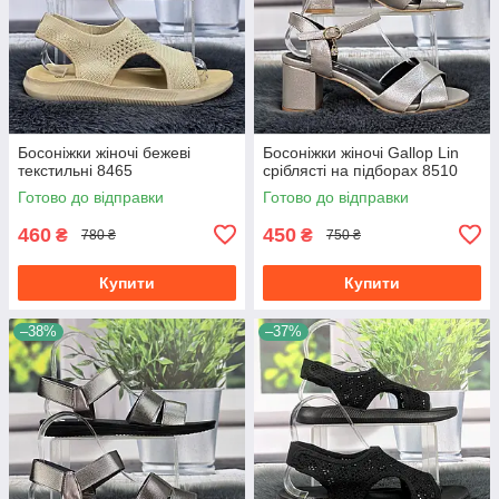
Босоніжки жіночі бежеві
Босоніжки жіночі Gallop Lin
текстильні 8465
сріблясті на підборах 8510
Готово до відправки
Готово до відправки
460
450
₴
₴
780 ₴
750 ₴
Купити
Купити
–38%
–37%