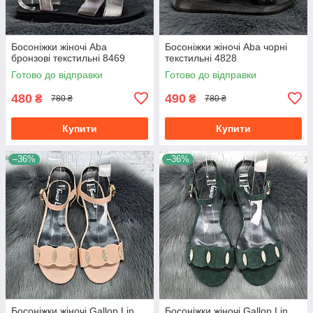
Босоніжки жіночі Aba
Босоніжки жіночі Aba чорні
бронзові текстильні 8469
текстильні 4828
Готово до відправки
Готово до відправки
480
490
₴
₴
780 ₴
780 ₴
Купити
Купити
–36%
–36%
Босоніжки жіночі Gallop Lin
Босоніжки жіночі Gallop Lin