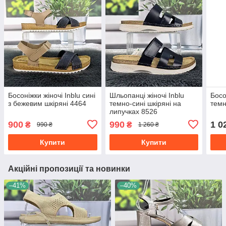
Босоніжки жіночі Inblu сині
Шльопанці жіночі Inblu
Босо
з бежевим шкіряні 4464
темно-сині шкіряні на
темн
липучках 8526
900
990
1 0
₴
₴
990 ₴
1 260 ₴
Купити
Купити
Акційні пропозиції та новинки
–41%
–40%