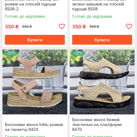
рожеві на плоскій підошві
зелені замшеві на плоскій
8508-2
підошві 8508
Готово до відправки
Готово до відправки
350
350
₴
₴
550 ₴
550 ₴
Купити
Купити
–33%
–32%
Босоніжки жіночі бежеві
Босоніжки жіночі Inblu рожеві
текстильні на платформі
на танкетці 8424
8470
Готово до відправки
Готово до відправки