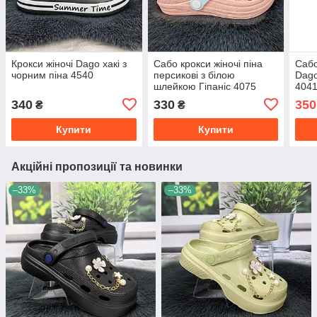
Крокси жіночі Dago хакі з
Сабо крокси жіночі піна
Сабо
чорним піна 4540
персикові з білою
Dago
шлейкою Гіпаніс 4075
404
340
330
350
₴
₴
Купити
Купити
Акційні пропозиції та новинки
–33%
–33%