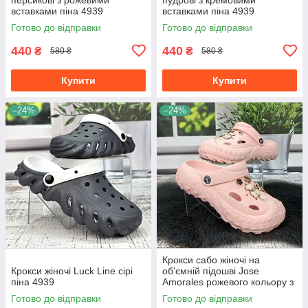
вставками піна 4939
вставками піна 4939
Готово до відправки
Готово до відправки
440
440
₴
₴
580 ₴
580 ₴
Купити
Купити
–24%
–24%
Крокси сабо жіночі на
Крокси жіночі Luck Line сірі
об'ємній підошві Jose
піна 4939
Amorales рожевого кольору з
джибітсами 4980-3
Готово до відправки
Готово до відправки