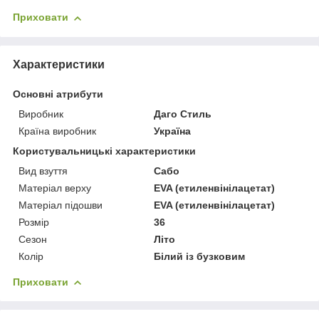
Приховати
Характеристики
Основні атрибути
Виробник
Даго Стиль
Країна виробник
Україна
Користувальницькі характеристики
Вид взуття
Сабо
Матеріал верху
EVA (етиленвінілацетат)
Матеріал підошви
EVA (етиленвінілацетат)
Розмір
36
Сезон
Літо
Колір
Білий із бузковим
Приховати