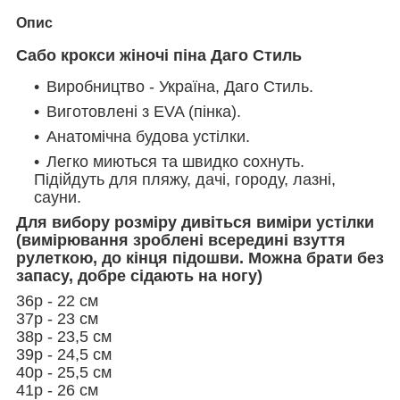
Опис
Сабо крокси жіночі піна Даго Стиль
Виробництво - Україна, Даго Стиль.
Виготовлені з EVA (пінка).
Анатомічна будова устілки.
Легко миються та швидко сохнуть.
Підійдуть для пляжу, дачі, городу, лазні,
сауни.
Для вибору розміру дивіться виміри устілки
(вимірювання зроблені всередині взуття
рулеткою, до кінця підошви. Можна брати без
запасу, добре сідають на ногу)
36р - 22 см
37р - 23 см
38р - 23,5 см
39р - 24,5 см
40р - 25,5 см
41р - 26 см