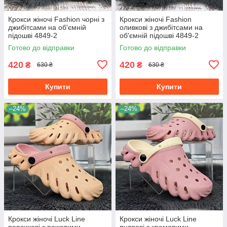
Крокси жіночі Fashion чорні з
Крокси жіночі Fashion
джибітсами на об'ємній
оливкові з джибітсами на
підошві 4849-2
об'ємній підошві 4849-2
Готово до відправки
Готово до відправки
420
420
₴
₴
630 ₴
630 ₴
Купити
Купити
–24%
–24%
Крокси жіночі Luck Line
Крокси жіночі Luck Line
персикові з рожевими
пудрові з кремовими