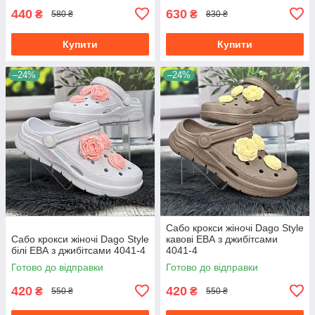
440
630
₴
₴
580 ₴
830 ₴
Купити
Купити
–24%
–24%
Сабо крокси жіночі Dago Style
Сабо крокси жіночі Dago Style
кавові ЕВА з джибітсами
білі ЕВА з джибітсами 4041-4
4041-4
Готово до відправки
Готово до відправки
420
420
₴
₴
550 ₴
550 ₴