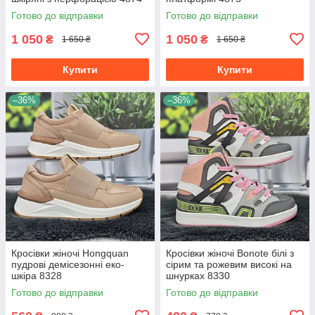
Готово до відправки
Готово до відправки
1 050
1 050
₴
₴
1 650 ₴
1 650 ₴
Купити
Купити
–36%
–36%
Кросівки жіночі Hongquan
Кросівки жіночі Bonote білі з
пудрові демісезонні еко-
сірим та рожевим високі на
шкіра 8328
шнурках 8330
Готово до відправки
Готово до відправки