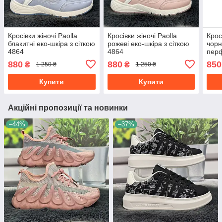
Кросівки жіночі Paolla
Кросівки жіночі Paolla
Крос
блакитні еко-шкіра з сіткою
рожеві еко-шкіра з сіткою
чорн
4864
4864
пер
880
880
850
₴
₴
1 250 ₴
1 250 ₴
Купити
Купити
Акційні пропозиції та новинки
–44%
–37%