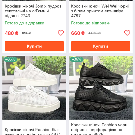
Кросівки жіночі Jomix пудрові
Кросівки жіночі Wei Wei чорні
текстильні на об'ємній
з білим принтом еко-шкіра
підошві 2743
4797
Готово до відправки
Готово до відправки
480
660
₴
₴
850 ₴
1 050 ₴
Купити
Купити
–36%
–36%
Кросівки жіночі Fashion чорні
Кросівки жіночі Fashion білі
шкіряні з перфорацією на
шкіряні з перфорацією 4874
платформі 4875