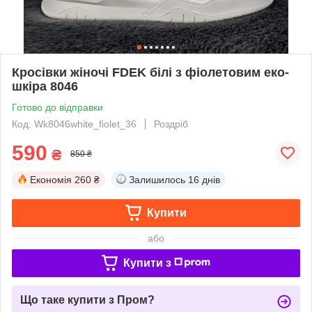
Кросівки жіночі FDEK білі з фіолетовим еко-
шкіра 8046
Готово до відправки
Код: Wk8046white_fiolet_36
Роздріб
590
₴
850 ₴
Економія
260 ₴
Залишилось
16 днів
Купити
або
Купити з
Що таке купити з Пром?