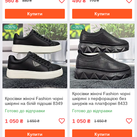
560
490
₴
₴
880 ₴
770 ₴
Купити
Купити
–36%
–36%
Кросівки жіночі Fashion чорні
Кросівки жіночі Fashion чорні
шкіряні з перфорацією без
шкіряні на білій підошві 8349
шнурків на платформі 8433
Готово до відправки
Готово до відправки
1 050
1 050
₴
₴
1 650 ₴
1 650 ₴
Купити
Купити