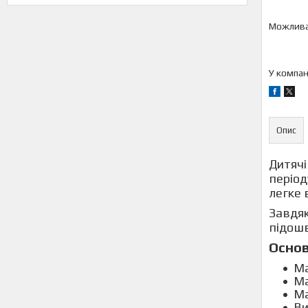
У компан
Опис
Дитячі
період
легке 
Завдяк
підошв
Основ
Ма
Ма
Ма
Ви