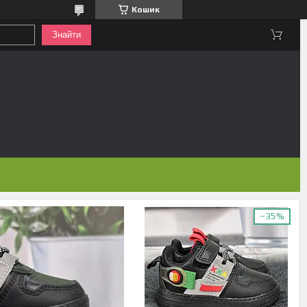
Кошик
Знайти
–35%