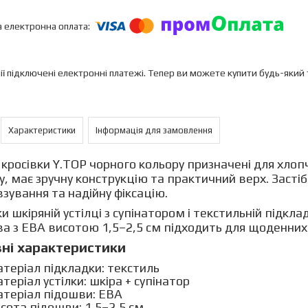
ії підключені електронні платежі. Тепер ви можете купити будь-який
Характеристики
Інформація для замовлення
 кросівки Y.TOP чорного кольору призначені для хлоп
у, має зручну конструкцію та практичний верх. Заст
взування та надійну фіксацію.
и шкіряній устілці з супінатором і текстильній підкла
а з ЕВА висотою 1,5–2,5 см підходить для щоденних
ні характеристики
теріал підкладки: текстиль
теріал устілки: шкіра + супінатор
теріал підошви: ЕВА
сота підошви: 1,5–2,5 см