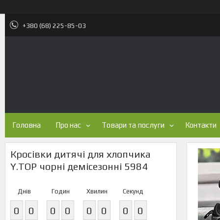
+380 (68) 225-85-03
Головна
Про нас
Товари та послуги
Контакти
Кросівки дитячі для хлопчика
Y.TOP чорні демісезонні 5984
Днів
Годин
Хвилин
Секунд
0
0
0
0
0
0
0
0