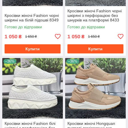
Кросівки жіночі Fashion чорні
Кросівки жіночі Fashion чорні
шкіряні з перфорацією без
шкіряні на білій підошві 8349
шнурків на платформі 8433
Готово до відправки
Готово до відправки
1 050
1 050
₴
₴
1 650 ₴
1 650 ₴
Купити
Купити
–36%
–36%
Кросівки жіночі Fashion білі
Кросівки жіночі Hongquan
шкіряні з перфорацією без
пудрові демісезонні еко-