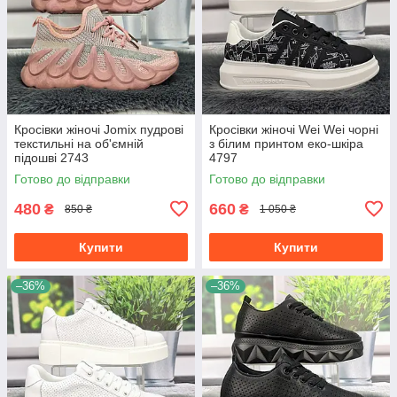
Кросівки жіночі Jomix пудрові
Кросівки жіночі Wei Wei чорні
текстильні на об'ємній
з білим принтом еко-шкіра
підошві 2743
4797
Готово до відправки
Готово до відправки
480
660
₴
₴
850 ₴
1 050 ₴
Купити
Купити
–36%
–36%