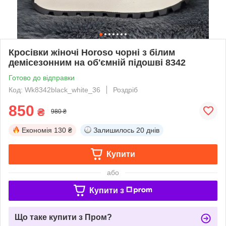
Кросівки жіночі Horoso чорні з білим
демісезонним на об'ємній підошві 8342
Готово до відправки
Код: Wk8342black_white_36
Роздріб
850
₴
980 ₴
Економія
130 ₴
Залишилось
20 днів
Купити
або
Купити з
Що таке купити з Пром?