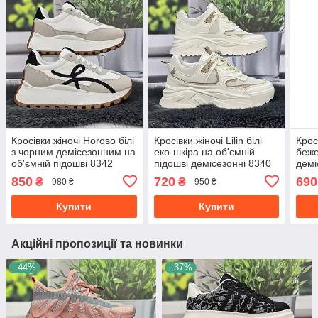
Кросівки жіночі Horoso білі
Кросівки жіночі Lilin білі
Крос
з чорним демісезонним на
еко-шкіра на об'ємній
беже
об'ємній підошві 8342
підошві демісезонні 8340
демі
850
720
690
₴
₴
980 ₴
950 ₴
Купити
Купити
Акційні пропозиції та новинки
–44%
–37%