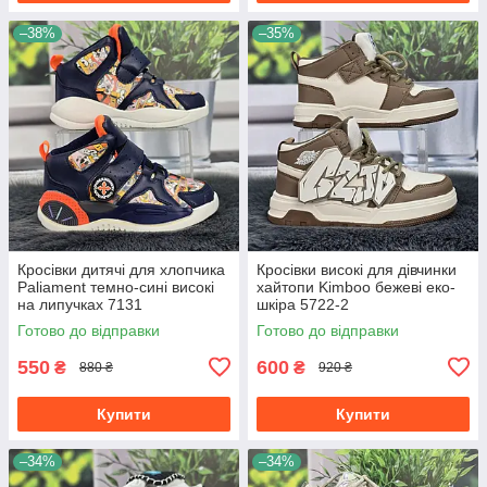
–38%
–35%
Кросівки дитячі для хлопчика
Кросівки високі для дівчинки
Paliament темно-сині високі
хайтопи Kimboo бежеві еко-
на липучках 7131
шкіра 5722-2
Готово до відправки
Готово до відправки
550
600
₴
₴
880 ₴
920 ₴
Купити
Купити
–34%
–34%