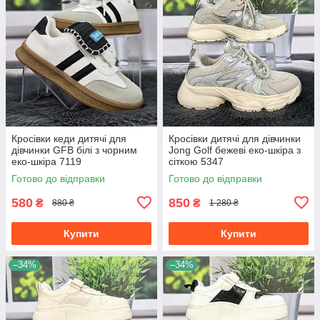
Кросівки кеди дитячі для
Кросівки дитячі для дівчинки
дівчинки GFB білі з чорним
Jong Golf бежеві еко-шкіра з
еко-шкіра 7119
сіткою 5347
Готово до відправки
Готово до відправки
580
850
₴
₴
880 ₴
1 280 ₴
Купити
Купити
–34%
–34%