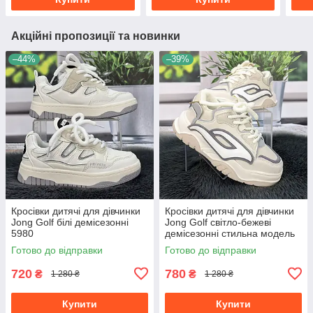
Акційні пропозиції та новинки
–44%
–39%
Кросівки дитячі для дівчинки
Кросівки дитячі для дівчинки
Jong Golf білі демісезонні
Jong Golf світло-бежеві
5980
демісезонні стильна модель
5607
Готово до відправки
Готово до відправки
720
780
₴
₴
1 280 ₴
1 280 ₴
Купити
Купити