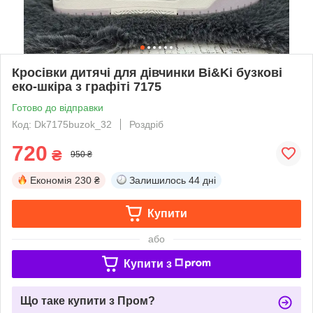
Кросівки дитячі для дівчинки Bi&Ki бузкові
еко-шкіра з графіті 7175
Готово до відправки
Код: Dk7175buzok_32
Роздріб
720
₴
950 ₴
Економія
230 ₴
Залишилось
44 дні
Купити
або
Купити з
Що таке купити з Пром?