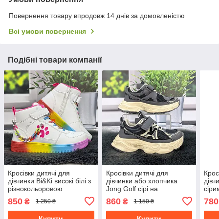
Повернення товару впродовж 14 днів за домовленістю
Всі умови повернення
Подібні товари компанії
Кросівки дитячі для
Кросівки дитячі для
Крос
дівчинки Bi&Ki високі білі з
дівчинки або хлопчика
дівч
різнокольоровою
Jong Golf сірі на
сіри
підошвою 7168
платформі еко-шкіра з
плат
850
860
780
₴
₴
1 250 ₴
1 150 ₴
сіткою 5666
Купити
Купити