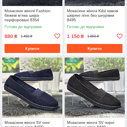
Мокасини жіночі Fashion
Мокасини жіночі Kdsl кавові
бежеві м'яка шкіра
шкіряні літні без шнурівки
перфоровані 8354
8495
Готово до відправки
Готово до відправки
880
1 150
₴
₴
1 450 ₴
1 850 ₴
Купити
Купити
–36%
–36%
Мокасини жіночі SV сині
Мокасини жіночі SV чорні
текстильні сітка 8490
текстильні сітка 8490