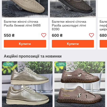
Балетки жіночі сіточка
Балетки жіночі сіточка
Бале
Paolla бежеві літні 8488
Paolla шоколадні літні
перф
8390
шкір
550
600
680
₴
₴
Купити
Купити
Акційні пропозиції та новинки
–39%
–38%