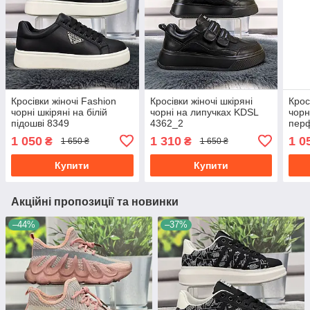
Кросівки жіночі Fashion
Кросівки жіночі шкіряні
Крос
чорні шкіряні на білій
чорні на липучках KDSL
чорн
підошві 8349
4362_2
перф
на п
1 050
1 310
1 0
₴
₴
1 650 ₴
1 650 ₴
Купити
Купити
Акційні пропозиції та новинки
–44%
–37%