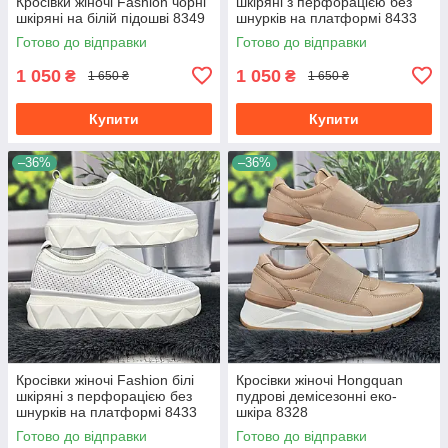
Кросівки жіночі Fashion чорні
шкіряні з перфорацією без
шкіряні на білій підошві 8349
шнурків на платформі 8433
Готово до відправки
Готово до відправки
1 050
1 050
₴
₴
1 650 ₴
1 650 ₴
Купити
Купити
–36%
–36%
Кросівки жіночі Fashion білі
Кросівки жіночі Hongquan
шкіряні з перфорацією без
пудрові демісезонні еко-
шнурків на платформі 8433
шкіра 8328
Готово до відправки
Готово до відправки