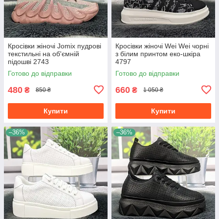
Кросівки жіночі Jomix пудрові
Кросівки жіночі Wei Wei чорні
текстильні на об'ємній
з білим принтом еко-шкіра
підошві 2743
4797
Готово до відправки
Готово до відправки
480
660
₴
₴
850 ₴
1 050 ₴
Купити
Купити
–36%
–36%