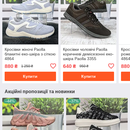
Кросівки жіночі Paolla
Кросівки чоловічі Paolla
Крос
блакитні еко-шкіра з сіткою
коричневі демісезонні еко-
роже
4864
шкіра Paolla 3355
486
880
640
880
₴
₴
1 250 ₴
950 ₴
Купити
Купити
Акційні пропозиції та новинки
–44%
–37%