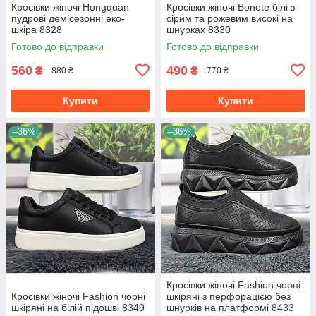
Кросівки жіночі Hongquan
Кросівки жіночі Bonote білі з
пудрові демісезонні еко-
сірим та рожевим високі на
шкіра 8328
шнурках 8330
Готово до відправки
Готово до відправки
560
490
₴
₴
880 ₴
770 ₴
Купити
Купити
–36%
–36%
Кросівки жіночі Fashion чорні
Кросівки жіночі Fashion чорні
шкіряні з перфорацією без
шкіряні на білій підошві 8349
шнурків на платформі 8433