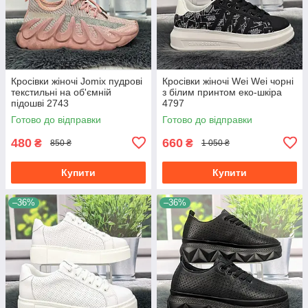
Кросівки жіночі Jomix пудрові
Кросівки жіночі Wei Wei чорні
текстильні на об'ємній
з білим принтом еко-шкіра
підошві 2743
4797
Готово до відправки
Готово до відправки
480
660
₴
₴
850 ₴
1 050 ₴
Купити
Купити
–36%
–36%