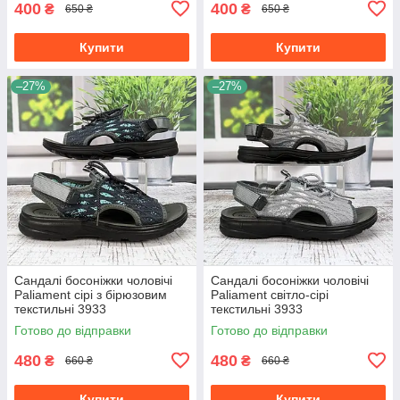
400
400
₴
₴
650 ₴
650 ₴
Купити
Купити
–27%
–27%
Сандалі босоніжки чоловічі
Сандалі босоніжки чоловічі
Paliament сірі з бірюзовим
Paliament світло-сірі
текстильні 3933
текстильні 3933
Готово до відправки
Готово до відправки
480
480
₴
₴
660 ₴
660 ₴
Купити
Купити