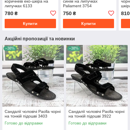
коричневі еко-шкіра на
синім на липучках
чорн
липучках 6133
Paliament 3754
шкір
780
750
810
₴
₴
Купити
Купити
Акційні пропозиції та новинки
–38%
–38%
Сандалії чоловічі Paolla чорні
Сандалії чоловічі Paolla чорні
на тонкій підошві 3403
на тонкій підошві 3922
Готово до відправки
Готово до відправки