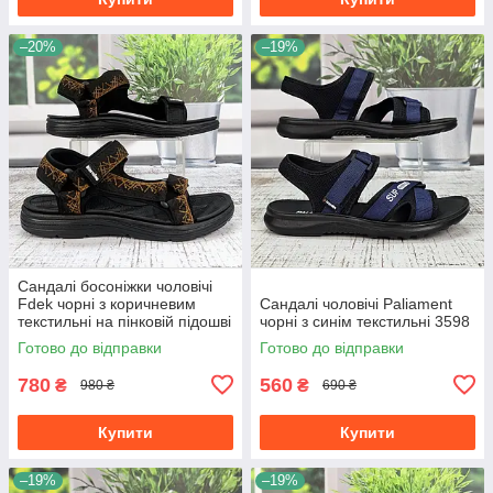
–20%
–19%
Сандалі босоніжки чоловічі
Fdek чорні з коричневим
Сандалі чоловічі Paliament
текстильні на пінковій підошві
чорні з синім текстильні 3598
3762
Готово до відправки
Готово до відправки
780
560
₴
₴
980 ₴
690 ₴
Купити
Купити
–19%
–19%