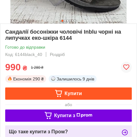
Сандалії босоніжки чоловічі Inblu чорні на
липучках еко-шкіра 6144
Готово до відправки
Код: 6144black_40
Роздріб
990
₴
1 280 ₴
Економія
290 ₴
Залишилось
9 днів
Купити
або
Купити з
Що таке купити з Пром?