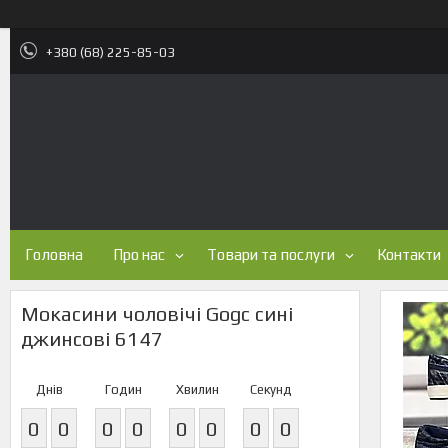
+380 (68) 225-85-03
Головна
Про нас
Товари та послуги
Контакти
Мокасини чоловічі Gogc сині
джинсові 6147
Днів
Годин
Хвилин
Секунд
0
0
0
0
0
0
0
0