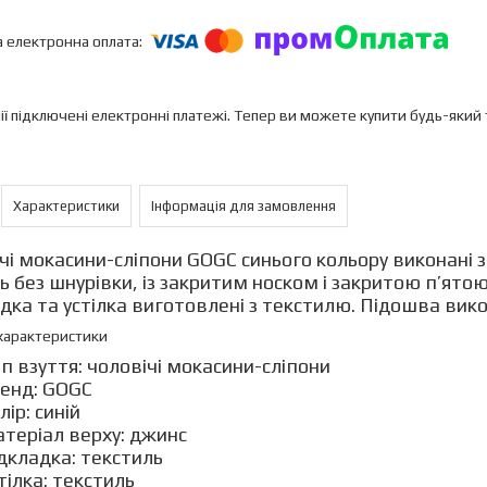
ії підключені електронні платежі. Тепер ви можете купити будь-який
Характеристики
Інформація для замовлення
чі мокасини-сліпони GOGC синього кольору виконані з
 без шнурівки, із закритим носком і закритою п’ятою
дка та устілка виготовлені з текстилю. Підошва вико
характеристики
п взуття: чоловічі мокасини-сліпони
енд: GOGC
лір: синій
теріал верху: джинс
дкладка: текстиль
тілка: текстиль