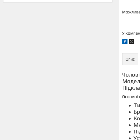
У компан
Опис
Чолові
Модель
Підкла
Основні 
Ти
Бр
Ко
Ма
Пі
Ус