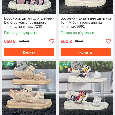
Босоніжки дитячі для дівчинки
Босоніжки дитячі для дівчинки
Bi&Ki рожеві спортивного
Tom.M білі з рожевим на
типу на липучках 7239
липучках 5861
Готово до відправки
Готово до відправки
650
550
₴
₴
1 050 ₴
850 ₴
Купити
Купити
–35%
–35%