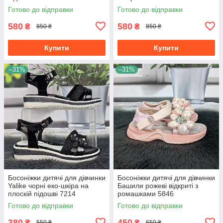
Готово до відправки
Готово до відправки
580
580
₴
₴
850 ₴
850 ₴
Купити
Купити
–31%
–31%
Босоніжки дитячі для дівчинки
Босоніжки дитячі для дівчинки
Yalike чорні еко-шкіра на
Башили рожеві відкриті з
плоскій підошві 7214
ромашками 5846
Готово до відправки
Готово до відправки
380
450
₴
₴
550 ₴
650 ₴