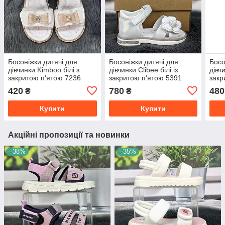
Босоніжки дитячі для
Босоніжки дитячі для
Босо
дівчинки Kimboo білі з
дівчинки Clibee білі із
дівч
закритою п'ятою 7236
закритою п'ятою 5391
закр
420
780
480
₴
₴
Купити
Купити
Акційні пропозиції та новинки
–38%
–35%