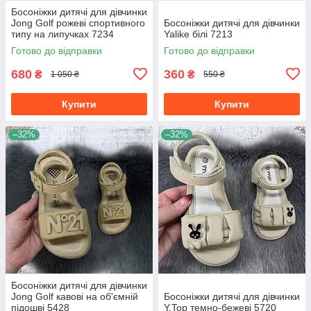
Босоніжки дитячі для дівчинки
Jong Golf рожеві спортивного
Босоніжки дитячі для дівчинки
типу на липучках 7234
Yalike білі 7213
Готово до відправки
Готово до відправки
680
360
₴
₴
1 050 ₴
550 ₴
Купити
Купити
–32%
–32%
Босоніжки дитячі для дівчинки
Jong Golf кавові на об'ємній
Босоніжки дитячі для дівчинки
підошві 5428
Y.Top темно-бежеві 5720