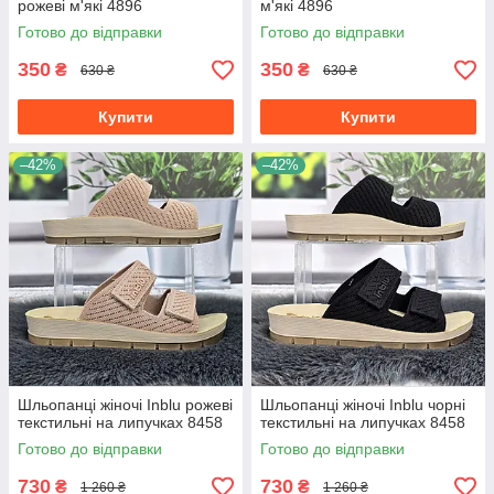
рожеві м'які 4896
м'які 4896
Готово до відправки
Готово до відправки
350
350
₴
₴
630 ₴
630 ₴
Купити
Купити
–42%
–42%
Шльопанці жіночі Inblu рожеві
Шльопанці жіночі Inblu чорні
текстильні на липучках 8458
текстильні на липучках 8458
Готово до відправки
Готово до відправки
730
730
₴
₴
1 260 ₴
1 260 ₴