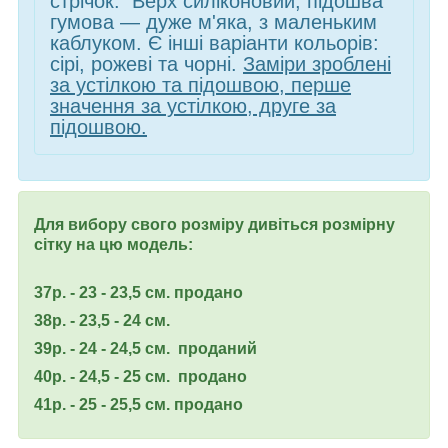
стрічок. Верх силіконовий, підошва
гумова — дуже м'яка, з маленьким
каблуком. Є інші варіанти кольорів:
сірі, рожеві та чорні.
Заміри зроблені
за устілкою та підошвою, перше
значення за устілкою, друге за
підошвою.
Для вибору свого розміру дивіться розмірну
сітку на цю модель:
37р. - 23 - 23,5 см. продано
38р. - 23,5 - 24 см.
39р. - 24 - 24,5 см. проданий
40р. - 24,5 - 25 см. продано
41р. - 25 - 25,5 см. продано