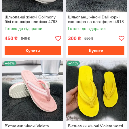
Шльопанці жіночі Gollmony
Шльопанці жіночі Dali чорні
білі еко-шкіра плетінка 4793
еко-шкіра на платформі 4918
Готово до відправки
Готово до відправки
450
300
₴
₴
840 ₴
550 ₴
Купити
Купити
–44%
–44%
В'єтнамки жіночі Violeta
В'єтнамки жіночі Violeta жовті