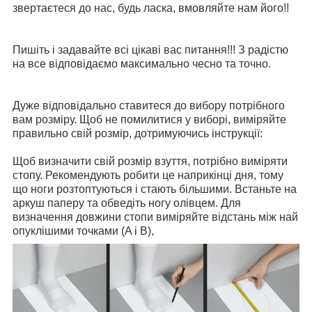
звертаєтеся до нас, будь ласка, вмовляйте нам його!!
Пишіть і задавайте всі цікаві вас питання!!! З радістю
на все відповідаємо максимально чесно та точно.
Дуже відповідально ставитеся до вибору потрібного
вам розміру. Щоб не помилитися у виборі, виміряйте
правильно свій розмір, дотримуючись інструкції:
Щоб визначити свій розмір взуття, потрібно виміряти
стопу. Рекомендують робити це наприкінці дня, тому
що ноги розтоптуються і стають більшими. Встаньте на
аркуш паперу та обведіть ногу олівцем. Для
визначення довжини стопи виміряйте відстань між най
опуклішими точками (A і B),