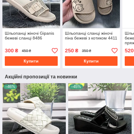
Шльопанці жіночі Gipanis
Шльопанці сланці жіночі
Шльо
бежеві сланці 8486
піна бежеві з котиком 4411
беже
пря
300
250
520
₴
₴
450 ₴
350 ₴
Купити
Купити
Акційні пропозиції та новинки
–46%
–45%